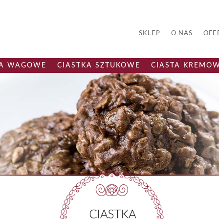
SKLEP
O NAS
OFE
KA WAGOWE
CIASTKA SZTUKOWE
CIASTA KREMO